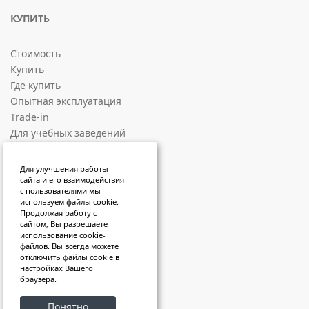
КУПИТЬ
Стоимость
Купить
Где купить
Опытная эксплуатация
Trade-in
Для учебных заведений
СОЦИАЛЬНЫЕ ПЛОЩАДКИ
Для улучшения работы
сайта и его взаимодействия
с пользователями мы
ВКонтакте
используем файлы cookie.
Продолжая работу с
RuTube
сайтом, Вы разрешаете
VK Video
использование cookie-
файлов. Вы всегда можете
Sketchfab
отключить файлы cookie в
Яндекс Дзен
настройках Вашего
браузера.
Telegram
Понятно