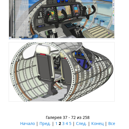
Галерея 37 - 72 из 258
Начало
|
Пред.
|
1
2
3
4
5
|
След.
|
Конец
|
Все