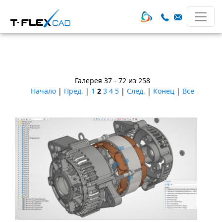
Галерея 37 - 72 из 258
Начало
|
Пред.
|
1
2
3
4
5
|
След.
|
Конец
|
Все