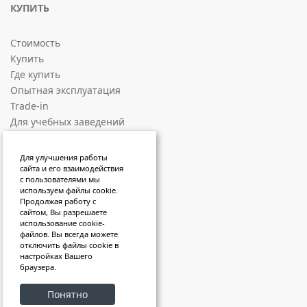
КУПИТЬ
Стоимость
Купить
Где купить
Опытная эксплуатация
Trade-in
Для учебных заведений
СОЦИАЛЬНЫЕ ПЛОЩАДКИ
Для улучшения работы
сайта и его взаимодействия
с пользователями мы
ВКонтакте
используем файлы cookie.
Продолжая работу с
RuTube
сайтом, Вы разрешаете
VK Video
использование cookie-
файлов. Вы всегда можете
Sketchfab
отключить файлы cookie в
Яндекс Дзен
настройках Вашего
браузера.
Telegram
Понятно