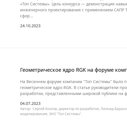
«Топ Системы». Цель конкурса — демонстрация навы
инженерного проектирования с применением САПР T-
сфор...
24.10.2023
Геометрическое ядро RGK на форуме ком
На Весеннем форуме компании "Топ Системы" было 
геометрическое ядро RGK. В статье руководители пр
разработки, представленными широкой публике на 
04.07.2023
Автор: Сергей Козлов, директор по разработке, Леонид Баран
моделирования, ЗАО "Топ Системы".