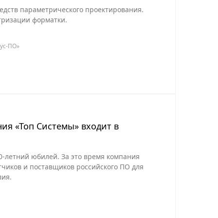
редств параметрического проектирования.
тризации форматки.
ус-ПО»
ния «Топ Системы» входит в
30-летний юбилей. За это время компания
тчиков и поставщиков российского ПО для
лия.