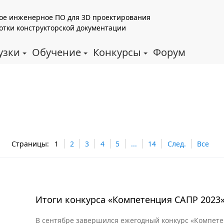
ое инженерное ПО для 3D проектирования
отки конструкторской документации
узки
Обучение
Конкурсы
Форум
Страницы:
1
2
3
4
5
...
14
След.
Все
Итоги конкурса «Компетенция САПР 2023
В сентябре завершился ежегодный конкурс «Компет