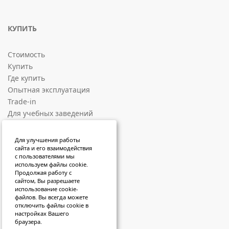
КУПИТЬ
Стоимость
Купить
Где купить
Опытная эксплуатация
Trade-in
Для учебных заведений
СОЦИАЛЬНЫЕ ПЛОЩАДКИ
Для улучшения работы
сайта и его взаимодействия
с пользователями мы
ВКонтакте
используем файлы cookie.
Продолжая работу с
RuTube
сайтом, Вы разрешаете
VK Video
использование cookie-
файлов. Вы всегда можете
Sketchfab
отключить файлы cookie в
Яндекс Дзен
настройках Вашего
браузера.
Telegram